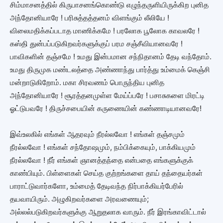
சிம்மாசனத்தில் கிருபாசனங்கொண்டு எழுந்தருளியிருக்கிற புனித
அந்தோனியாரே ! பரிசுத்தத்தனம் விளங்கும் லீலியே !
விலைமதிக்கப்படாத மாணிக்கமே ! பரலோக பூலோக காவலரே !
கஸ்தி துன்பப்படுகிறவர்களுக்குப் பரம சஞ்சீவியானவரே !
பாவிகளின் தஞ்சமே ! உமது இன்பமான சந்நிதானம் தேடி வந்தோம்.
உமது திருமுக மண்டலத்தை அண்ணாந்து பார்த்து உம்மைக் கெஞ்சி
மன்றாடுகிறோம். மகா சிரவணம் பொருந்திய புனித
அந்தோனியாரே ! சூரத்தனமுள்ள மேய்ப்பரே ! பசாசுகளை மிரட்டி
ஓட்டுபவரே ! திருச்சபையின் கருணையின் கண்ணாடியானவரே!
இவ்உலகில் எங்கள் ஆதரவும் நீரல்லவோ ! எங்கள் தஞ்சமும்
நீரல்லவோ ! எங்கள் சந்தோஷமும், நம்பிக்கையும், பாக்கியமும்
நீரல்லவோ ! நீர் எங்கள் ஞானத்தந்தை என்பதை எங்களுக்குக்
காண்பியும். பிள்ளைகள் செய்த குற்றங்களை தாய் தந்தையர்கள்
பாராட்டுவார்களோ, உம்மைத் தேடிவந்த நிர்பாக்கியர்பேரில்
தயவாயிரும். அழுகிறவர்களை அரவணையும்;
அல்லல்படுகிறவர்களுக்கு ஆறுதலாக வாரும். நீர் இரங்காவிட்டால்