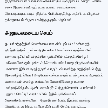
திருச்சபையின் பிள்ளைகளெல்லோரும் அவருடைய மன்றாட்டினால்
சகல அவசரங்களிலும் உமது உபகார சகாயங்களை
அடையும்படியாகவும், நித்திய பேரின்பத்திற்கு பாத்திரமாயிருக்கத்
தக்கதாகவும் கிருபை கூர்ந்தருளும். -ஆமென்.
அனுகூலமடைய செபம்
ஓ ! பரிசுத்தத்தின் வெண்மையான லீலி புஷ்பமே ! உன்னதத்
தரித்திரத்தின் முன் மாதிரிகையே ! மெய்யான தாழ்ச்சியின்
கண்ணாடியே! பரிசுத்தத்தின் ஒளிவிடும் நட்சத்திரமே! ஓ !
மகிமையிலங்கும் புனித அந்தோனியாரே ! உமது திருக்கரங்களில்
பாலனாக இயேசு எழுந்தருளி வாரும். விஷேசித்த சுதந்திரம் பெற்று
அகமகிழ்தீரல்லோ ! அதுபோல் வல்லமையுள் ள உம்முடைய ஆதரவில்
என்னையும் வைத்து காப்பாற்ற வேண்டுமென்று உம்மை
மன்றாடுகிறேன். ஆண்டவரால் நீர் பெற்றுக்கொண்ட வரங்களில்
புதுமை செய்யும் வரமே உம்மிடத்தில் முக்கியமாய்
பிரகாசிக்கிறதல்லவோ ! தேவரீர் என்பேரில் இரங்கி எனக்கு
அவசியமான இந்த காரியத்தில் உதவி செய்ய வாரும்…..