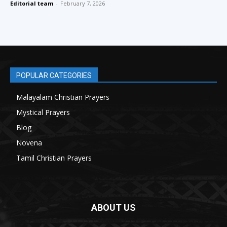
Editorial team
-
February 7, 2026
POPULAR CATEGORIES
Malayalam Christian Prayers
21
Mystical Prayers
15
Blog
8
Novena
6
Tamil Christian Prayers
6
ABOUT US