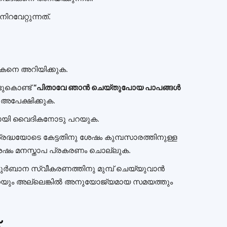
ിറവേറ്റുന്നത്.
ദികനെ അറിയിക്കുക.
ടുകൊണ്ട്
“പിതാവേ ഞാൻ ചെയ്‌തുപോയ പാപങ്ങൾ
 അപേക്ഷിക്കുക.
ായി വൈദികനോടു പറയുക.
ശ്രദ്ധയോടെ കേട്ടതിനു ശേഷം കുമ്പസാരത്തിനുള്ള
ശേഷം മനസ്താപ പ്രകരണം ചൊല്ലുക.
ം കുർബാന സ്വീകരണത്തിനു മുമ്പ് ചെയ്യുവാൻ
നെയും അല്ലെങ്കിൽ അനുയോജ്യമായ സമയത്തും