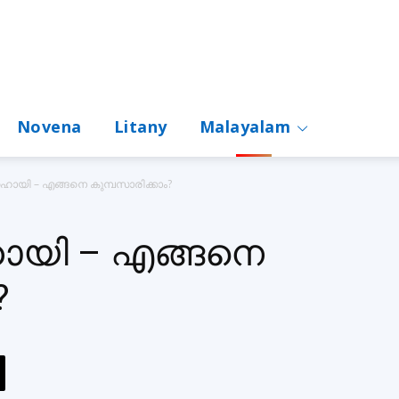
Novena
Litany
Malayalam
ായി – എങ്ങനെ കുമ്പസാരിക്കാം?
ായി – എങ്ങനെ
?