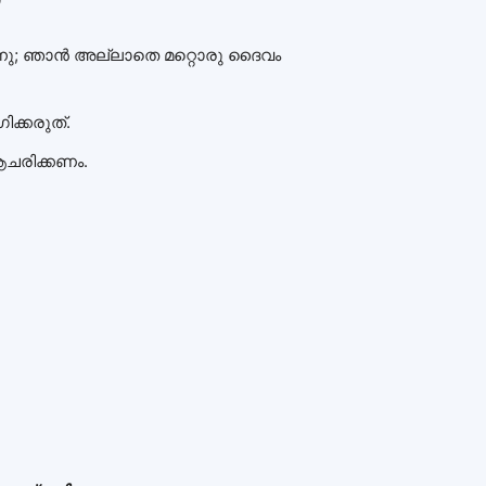
നു; ഞാന്‍ അല്ലാതെ മറ്റൊരു ദൈവം
ക്കരുത്.
ആചരിക്കണം.