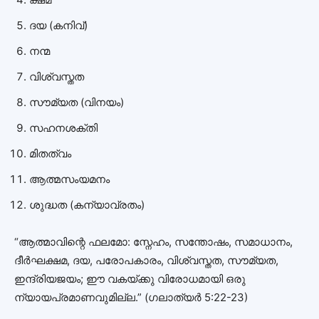
ദയ (കനിവ്)
നന്മ
വിശ്വസ്തത
സൗമ്യത (വിനയം)
സഹനശക്തി
മിതത്വം
ആത്മസംയമനം
ശുദ്ധത (കന്യാവ്രതം)
“ആത്മാവിന്റെ ഫലമോ: സ്നേഹം, സന്തോഷം, സമാധാനം,
ദീർഘക്ഷമ, ദയ, പരോപകാരം, വിശ്വസ്തത, സൗമ്യത,
ഇന്ദ്രിയജയം; ഈ വകയ്ക്കു വിരോധമായി ഒരു
ന്യായപ്രമാണവുമില്ല.” (ഗലാത്യർ 5:22-23)