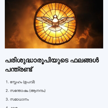
പരിശുദ്ധാരൂപിയുടെ ഫലങ്ങൾ
പന്ത്രണ്ട്
സ്നേഹം (ഉപവി)
സന്തോഷം (ആനന്ദം)
സമാധാനം
ക്ഷമ