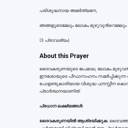
പരിശുദ്ധനായ അമർത്യനേ,
ഞങ്ങളുടെമേലും ലോകം മുഴുവുൻറെമേലും
(3 പ്രാവശ്യം)
About this Prayer
ദൈവകരുണയുടെ ജപമാല, ലോകം മുഴുവൻ്
ഈശോയുടെ പീഡാസഹനം സമർപ്പിക്കുന്ന ഒ
പോളണ്ടുകാരിയായ വിശുദ്ധ ഫൗസ്റ്റീന കൊവാ
പ്രാർത്ഥനയാണിത്.
പ്രധാന ലക്ഷ്യങ്ങൾ:
ദൈവകരുണയിൽ ആശ്രയിക്കുക
: ദൈവത്ത