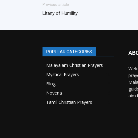
Previous article
Litany of Humility
POPULAR CATEGORIES
AB
Malayalam Christian Prayers
21
Welc
Mystical Prayers
15
pray
Mala
Blog
8
guid
Novena
6
aim 
Tamil Christian Prayers
6