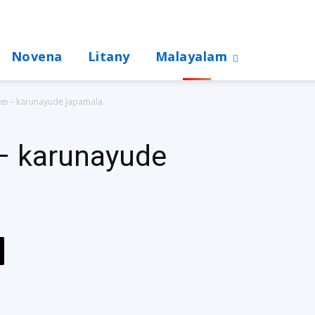
Novena
Litany
Malayalam
 – karunayude Japamala
karunayude