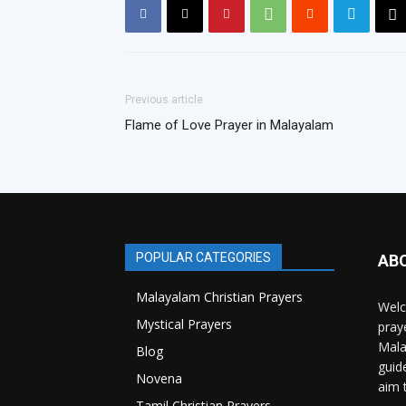
Previous article
Flame of Love Prayer in Malayalam
POPULAR CATEGORIES
AB
Malayalam Christian Prayers
21
Welc
Mystical Prayers
15
pray
Mala
Blog
8
guid
Novena
6
aim 
Tamil Christian Prayers
6