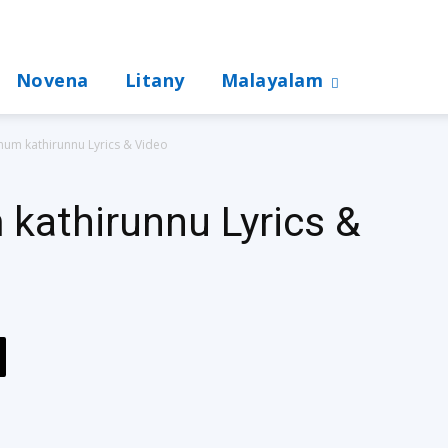
Novena
Litany
Malayalam
um kathirunnu Lyrics & Video
athirunnu Lyrics &