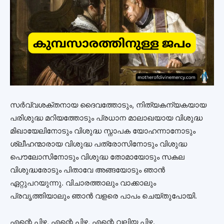
സര്‍വ്വശക്തനായ ദൈവത്തോടും, നിത്യകന്യകയായ
പരിശുദ്ധ മറിയത്തോടും പ്രധാന മാലാഖയായ വിശുദ്ധ
മിഖായേലിനോടും വിശുദ്ധ സ്നാപക യോഹന്നാനോടും
ശ്ലീഹന്മാരായ വിശുദ്ധ പത്രോസിനോടും വിശുദ്ധ
പൌലോസിനോടും വിശുദ്ധ തോമായോടും സകല
വിശുദ്ധരോടും പിതാവേ അങ്ങയോടും ഞാന്‍
ഏറ്റുപറയുന്നു. വിചാരത്താലും വാക്കാലും
പ്രവൃത്തിയാലും ഞാന്‍ വളരെ പാപം ചെയ്തുപോയി.
എന്റെ പിഴ, എന്റെ പിഴ, എന്റെ വലിയ പിഴ.