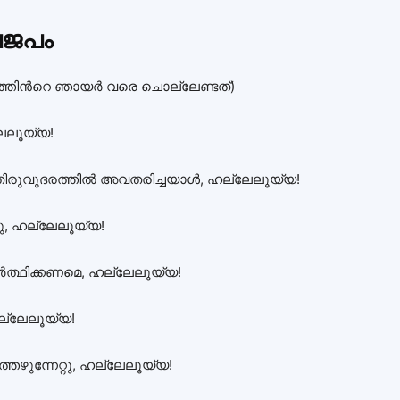
ലജപം
വത്തിന്‍റെ ഞായര്‍ വരെ ചൊല്ലേണ്ടത്‌)
ലേലൂയ്യ!
രുവുദരത്തില്‍ അവതരിച്ചയാള്‍, ഹല്ലേലൂയ്യ!
ു‌, ഹല്ലേലൂയ്യ!
ാര്‍ത്ഥിക്കണമെ, ഹല്ലേലൂയ്യ!
ഹല്ലേലൂയ്യ!
്തെഴുന്നേറ്റു‌, ഹല്ലേലൂയ്യ!