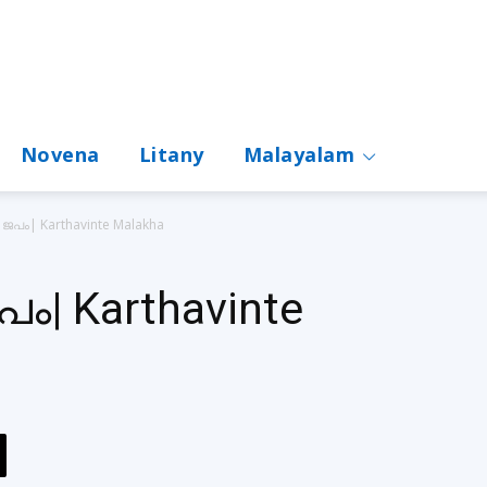
Novena
Litany
Malayalam
ജപം| Karthavinte Malakha
ം| Karthavinte